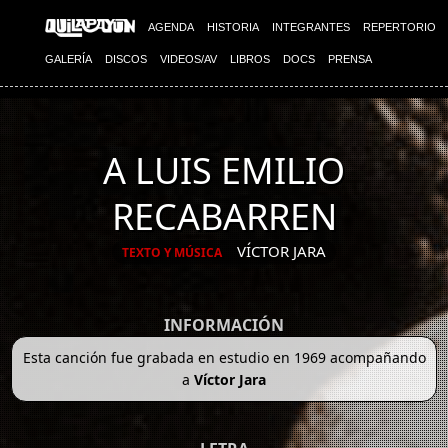
AGENDA
HISTORIA
INTEGRANTES
REPERTORIO
GALERÍA
DISCOS
VIDEOS/AV
LIBROS
DOCS
PRENSA
A LUIS EMILIO
RECABARREN
VÍCTOR JARA
TEXTO Y MÚSICA
INFORMACIÓN
Esta canción fue grabada en estudio en 1969 acompañando
a
Víctor Jara