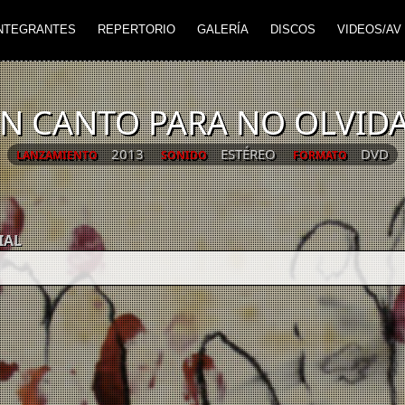
NTEGRANTES
REPERTORIO
GALERÍA
DISCOS
VIDEOS/AV
N CANTO PARA NO OLVID
2013
ESTÉREO
DVD
LANZAMIENTO
SONIDO
FORMATO
IAL