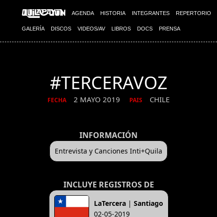
AGENDA
HISTORIA
INTEGRANTES
REPERTORIO
GALERÍA
DISCOS
VIDEOS/AV
LIBROS
DOCS
PRENSA
#TERCERAVOZ
2 MAYO 2019
CHILE
FECHA
PAIS
INFORMACIÓN
Entrevista y Canciones Inti+Quila
INCLUYE REGISTROS DE
LaTercera
|
Santiago
02-05-2019