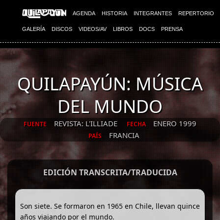
AGENDA
HISTORIA
INTEGRANTES
REPERTORIO
GALERÍA
DISCOS
VIDEOS/AV
LIBROS
DOCS
PRENSA
QUILAPAYÚN: MÚSICA
DEL MUNDO
REVISTA: L'ILLIADE
ENERO 1999
FUENTE
FECHA
FRANCIA
PAÍS
EDICIÓN TRANSCRITA/TRADUCIDA
Son siete. Se formaron en 1965 en Chile, llevan quince
años viajando por el mundo.