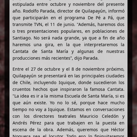
estipulada entre octubre y noviembre del presente
año. Rodolfo Parada, director de Quilapayún, informó
que participarán en el programa De Pé a Pá, que
transmite TVN, el 11 de junio. "Además, haremos dos
o tres presentaciones populares, en poblaciones de
Santiago. No será nada grande, ya que a fin de año
haremos una gira, en la que interpretaremos la
Cantata de Santa María y algunas de nuestras
producciones más recientes”, dijo Parada.
Entre el 27 de octubre y el 8 de noviembre próximo,
Quilapayún se presentará en las principales ciudades
de Chile, incluyendo Iquique, donde sucedieron los
cruentos hechos que inspiraron la famosa Cantata.
"La idea es ir a la misma Escuela de Santa María, si es
que aún existe. Yo no lo sé, porque hace mucho
tiempo no voy a Iquique. Estamos en conversaciones
con los directores teatrales Mauricio Celedón y
Andrés Pérez para que trabajen en la puesta en
escena de la obra. Además, queremos que Héctor
Noguera sea el locutor. Todo eso lo finiquitaremos