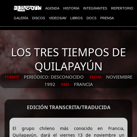
AGENDA
HISTORIA
INTEGRANTES
REPERTORIO
GALERÍA
DISCOS
VIDEOS/AV
LIBROS
DOCS
PRENSA
LOS TRES TIEMPOS DE
QUILAPAYÚN
PERIÓDICO: DESCONOCIDO
NOVIEMBRE
FUENTE
FECHA
1992
FRANCIA
PAÍS
EDICIÓN TRANSCRITA/TRADUCIDA
El grupo chileno más conocido en Francia,
Quilapayún, dará el viernes 13 de noviembre un