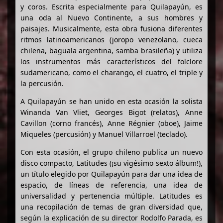
y coros. Escrita especialmente para Quilapayún, es
una oda al Nuevo Continente, a sus hombres y
paisajes. Musicalmente, esta obra fusiona diferentes
ritmos latinoamericanos (joropo venezolano, cueca
chilena, baguala argentina, samba brasileña) y utiliza
los instrumentos más característicos del folclore
sudamericano, como el charango, el cuatro, el triple y
la percusión.
A Quilapayún se han unido en esta ocasión la solista
Winanda Van Vliet, Georges Bigot (relatos), Anne
Cavillon (corno francés), Anne Régnier (oboe), Jaime
Miqueles (percusión) y Manuel Villarroel (teclado).
Con esta ocasión, el grupo chileno publica un nuevo
disco compacto, Latitudes (¡su vigésimo sexto álbum!),
un título elegido por Quilapayún para dar una idea de
espacio, de líneas de referencia, una idea de
universalidad y pertenencia múltiple. Latitudes es
una recopilación de temas de gran diversidad que,
según la explicación de su director Rodolfo Parada, es