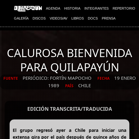
AGENDA
HISTORIA
INTEGRANTES
REPERTORIO
GALERÍA
DISCOS
VIDEOS/AV
LIBROS
DOCS
PRENSA
CALUROSA BIENVENIDA
PARA QUILAPAYÚN
PERIÓDICO: FORTÍN MAPOCHO
19 ENERO
FUENTE
FECHA
1989
CHILE
PAÍS
EDICIÓN TRANSCRITA/TRADUCIDA
El grupo regresó ayer a Chile para iniciar una
extensa gira por el país después de quince años de