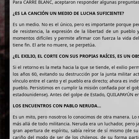
Para CARRE BLANC, aceptaron responder algunas preguntas
¿ES LA CANCIÓN UN MEDIO DE LUCHA SUFICIENTE?
Es un medio. No es el único, pero es importante porque per
de resistencia, la expresión de la libertad de un pueblo
momentos difíciles y permite afirmar con fuerza la vida del
tiene fin. El arte no muere, se perpetúa.
¿EL EXILIO, EL CORTE CON SUS PROPIAS RAÍCES, ES UN 
Si el retorno es la meta hacia la que se tiende, el exilio pe
los años 60, evitando su destrucción por la junta militar a
vínculo entre el canto y el pueblo era directo; ahora es ind
pueblo. Persistimos en cumplir la misión confiada por el go
estadounidense). Antes del golpe de Estado, QUILAPAYÚN era
LOS ENCUENTROS CON PABLO NERUDA…
Es un mito, pero nosotros lo conocimos de otra manera. Lo 
más allá de todo militancia. Neruda era un luchador, pero ja
gran apertura de espíritu, sabía reírse de sí mismo (de su
cariño del modo de ser de los chilenos, de su forma part