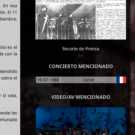
. En esa
le. El 11
ptiembre,
lio es el
Recorte de Prensa
te con la
1/1
CONCIERTO MENCIONADO
xtendido
 sobre el
19-07-1980
Corse
 sí sola,
VIDEO/AV MENCIONADO
donde los
ortunado