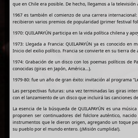
que en Chile era posible. De hecho, llegamos a la televisión 
1967 es también el comienzo de una carrera internacional: 
recibieron varios premios de popularidad (primer festival fol
1970: QUILAPAYÚN participa en la vida política chilena y ap
1973: Llegada a Francia: QUILAPAYÚN ya es conocido en med
Inicio del exilio político. Francia se convierte en su tierra de 
1974: Grabación de un disco con los poemas políticos de P
conocidas (giras en Japón, América...).
1979-80: fue un año de gran éxito: invitación al programa “L
Las perspectivas futuras: una vez terminadas las giras inte
con el lanzamiento de un disco que incluirá las canciones d
La esencia de la búsqueda de QUILAPAYÚN es una música en
proponen ser continuadores del folclore auténtico, nacido
instrumentos que le dieron origen, agregando un toque pers
su pueblo por el mundo entero. (¡Misión cumplida!).