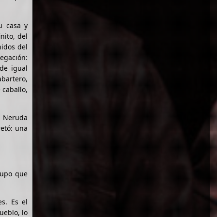
u casa y
nito, del
nidos del
vegación:
de igual
bartero,
 caballo,
). Neruda
etó: una
rupo que
s. Es el
ueblo, lo