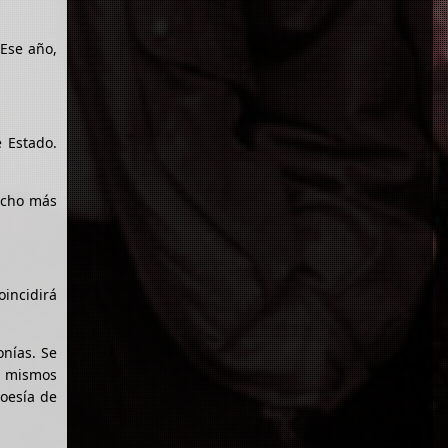
 Ese año,
e Estado.
echo más
oincidirá
nías. Se
os mismos
poesía de