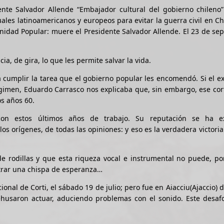
te Salvador Allende “Embajador cultural del gobierno chileno”
les latinoamericanos y europeos para evitar la guerra civil en Chi
Unidad Popular: muere el Presidente Salvador Allende. El 23 de se
, de gira, lo que les permite salvar la vida.
umplir la tarea que el gobierno popular les encomendó. Si el exi
régimen, Eduardo Carrasco nos explicaba que, sin embargo, ese cor
os años 60.
on estos últimos años de trabajo. Su reputación se ha e
s orígenes, de todas las opiniones: y eso es la verdadera victoria
de rodillas y que esta riqueza vocal e instrumental no puede, por
iltrar una chispa de esperanza…
onal de Corti, el sábado 19 de julio; pero fue en Aiacciu(Ajaccio) 
ehusaron actuar, aduciendo problemas con el sonido. Este desaf