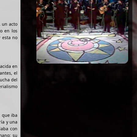
, un acto
o en los
y esta no
nacida en
antes, el
lucha del
erialismo
, que iba
ría y una
rlaba con
mano; su