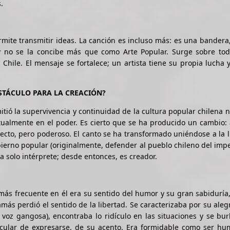
.
mite transmitir ideas. La canción es incluso más: es una bandera
 y no se la concibe más que como Arte Popular. Surge sobre tod
 Chile. El mensaje se fortalece; un artista tiene su propia lucha 
OBSTÁCULO PARA LA CREACIÓN?
rmitió la supervivencia y continuidad de la cultura popular chilena 
ctualmente en el poder. Es cierto que se ha producido un cambio: 
irecto, pero poderoso. El canto se ha transformado uniéndose a la 
bierno popular (originalmente, defender al pueblo chileno del imp
 solo intérprete; desde entonces, es creador.
más frecuente en él era su sentido del humor y su gran sabiduría
más perdió el sentido de la libertad. Se caracterizaba por su aleg
 voz gangosa), encontraba lo ridículo en las situaciones y se bu
icular de expresarse, de su acento. Era formidable como ser hu