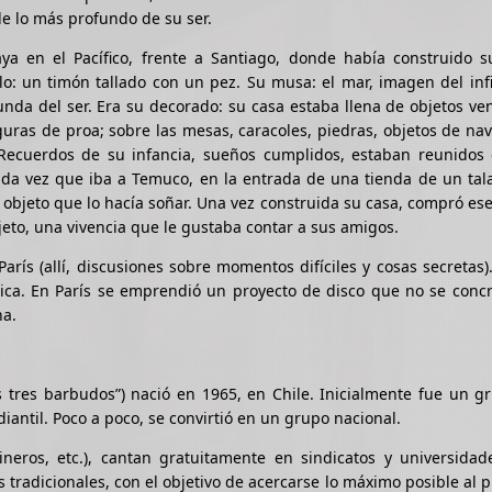
e lo más profundo de su ser.
a en el Pacífico, frente a Santiago, donde había construido s
o: un timón tallado con un pez. Su musa: el mar, imagen del infi
unda del ser. Era su decorado: su casa estaba llena de objetos ve
iguras de proa; sobre las mesas, caracoles, piedras, objetos de na
 Recuerdos de su infancia, sueños cumplidos, estaban reunidos 
da vez que iba a Temuco, en la entrada de una tienda de un tala
 objeto que lo hacía soñar. Una vez construida su casa, compró ese
eto, una vivencia que le gustaba contar a sus amigos.
arís (allí, discusiones sobre momentos difíciles y cosas secretas
ca. En París se emprendió un proyecto de disco que no se concr
na.
 tres barbudos”) nació en 1965, en Chile. Inicialmente fue un g
antil. Poco a poco, se convirtió en un grupo nacional.
neros, etc.), cantan gratuitamente en sindicatos y universidade
tradicionales, con el objetivo de acercarse lo máximo posible al p