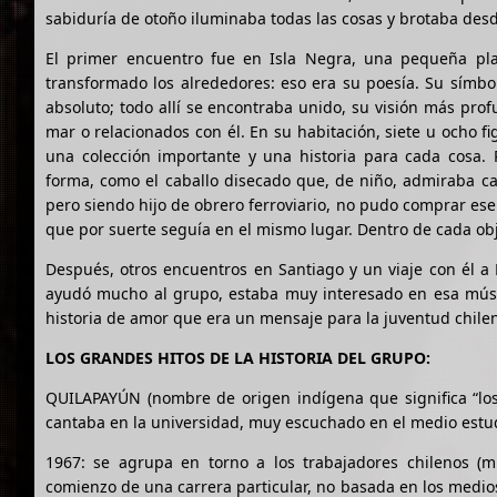
sabiduría de otoño iluminaba todas las cosas y brotaba desd
El primer encuentro fue en Isla Negra, una pequeña play
transformado los alrededores: eso era su poesía. Su símbol
absoluto; todo allí se encontraba unido, su visión más prof
mar o relacionados con él. En su habitación, siete u ocho f
una colección importante y una historia para cada cosa.
forma, como el caballo disecado que, de niño, admiraba ca
pero siendo hijo de obrero ferroviario, no pudo comprar ese
que por suerte seguía en el mismo lugar. Dentro de cada obj
Después, otros encuentros en Santiago y un viaje con él a P
ayudó mucho al grupo, estaba muy interesado en esa músi
historia de amor que era un mensaje para la juventud chile
LOS GRANDES HITOS DE LA HISTORIA DEL GRUPO:
QUILAPAYÚN (nombre de origen indígena que significa “los
cantaba en la universidad, muy escuchado en el medio estudi
1967: se agrupa en torno a los trabajadores chilenos (mi
comienzo de una carrera particular, no basada en los medios 