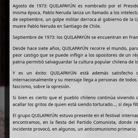
Agosto de 1973: QUILAPAYÚN es nombrado por el Presiden
misma época, Pablo Neruda lanza un llamado a los intelectua
de septiembre, un golpe militar derroca al gobierno de la 
muere Pablo Neruda en Santiago de Chile.
Septiembre de 1973: los QUILAPAYÚN se encuentran en Francia
Desde hace siete años, QUILAPAYÚN recorre el mundo, para c
peor castigo que se puede infligir a los opositores de un 
patria permitió salvaguardar la cultura popular chilena de l
Y es un éxito: QUILAPAYÚN está además satisfecho c
internacionalmente y su mensaje llega a personas de todos lo
fascismo, sobre la opresión.
Si bien es cierto que el pueblo chileno continúa viviendo 
acallar los gritos de quien está siendo torturado…, sí deja f
El grupo QUILAPAYÚN estuvo presente en el festival internaci
encontramos, en la fiesta del Partido Comunista, donde r
incidente provocó, en algunos, un anticomunismo primario.