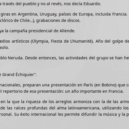
a través del pueblo y no al revés, nos decía Eduardo.
giras en Argentina, Uruguay, países de Europa, incluida Francia.
clórico de Chile…), grabaciones de discos.
oya la campaña presidencial de Allende.
ios artísticos (Olympia, Fiesta de L’Humanité). Año del golpe d
asilo.
ablo Neruda. Desde entonces, las actividades del grupo se han h
e Grand Échiquier”.
rnacionales, preparan una presentación en París (en Bobino) que c
el repertorio de esa presentación: un año importante en Francia.
 la que la riqueza de los arreglos armoniza con la de las armo
 de las raíces profundas del alma latinoamericana, utilizando l
onal. Su éxito internacional les permite difundir la música y la 