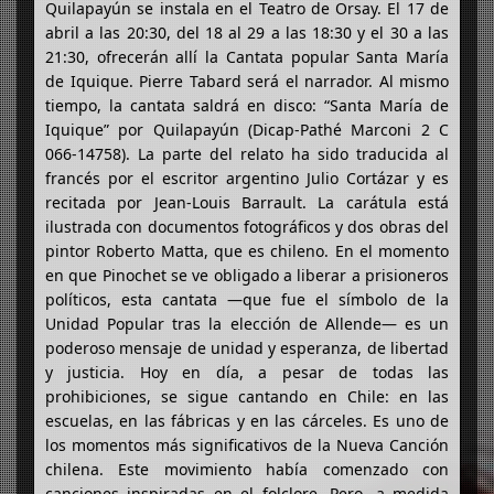
Quilapayún se instala en el Teatro de Orsay. El 17 de
abril a las 20:30, del 18 al 29 a las 18:30 y el 30 a las
21:30, ofrecerán allí la Cantata popular Santa María
de Iquique. Pierre Tabard será el narrador. Al mismo
tiempo, la cantata saldrá en disco: “Santa María de
Iquique” por Quilapayún (Dicap-Pathé Marconi 2 C
066-14758). La parte del relato ha sido traducida al
francés por el escritor argentino Julio Cortázar y es
recitada por Jean-Louis Barrault. La carátula está
ilustrada con documentos fotográficos y dos obras del
pintor Roberto Matta, que es chileno. En el momento
en que Pinochet se ve obligado a liberar a prisioneros
políticos, esta cantata —que fue el símbolo de la
Unidad Popular tras la elección de Allende— es un
poderoso mensaje de unidad y esperanza, de libertad
y justicia. Hoy en día, a pesar de todas las
prohibiciones, se sigue cantando en Chile: en las
escuelas, en las fábricas y en las cárceles. Es uno de
los momentos más significativos de la Nueva Canción
chilena. Este movimiento había comenzado con
canciones inspiradas en el folclore. Pero, a medida