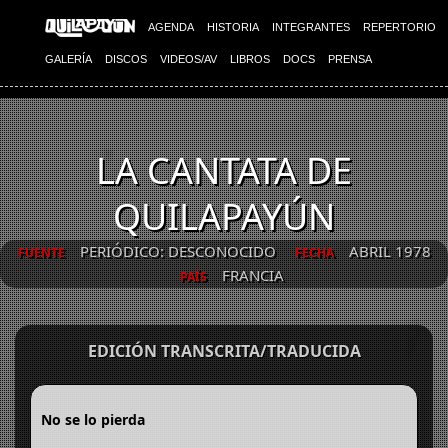
AGENDA
HISTORIA
INTEGRANTES
REPERTORIO
GALERÍA
DISCOS
VIDEOS/AV
LIBROS
DOCS
PRENSA
LA CANTATA DE
QUILAPAYÚN
PERIÓDICO: DESCONOCIDO
ABRIL 1978
FUENTE
FECHA
FRANCIA
PAÍS
EDICIÓN TRANSCRITA/TRADUCIDA
No se lo pierda