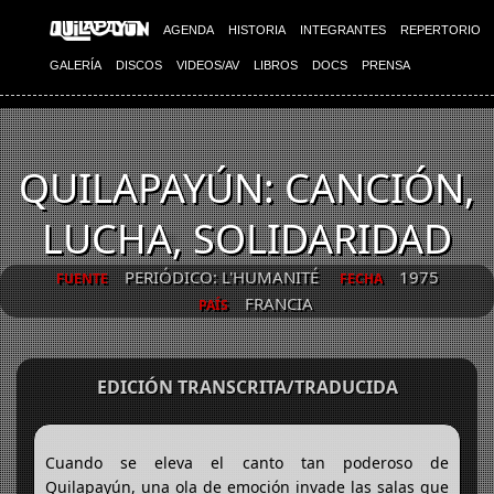
AGENDA
HISTORIA
INTEGRANTES
REPERTORIO
GALERÍA
DISCOS
VIDEOS/AV
LIBROS
DOCS
PRENSA
QUILAPAYÚN: CANCIÓN,
LUCHA, SOLIDARIDAD
PERIÓDICO: L'HUMANITÉ
1975
FUENTE
FECHA
FRANCIA
PAÍS
EDICIÓN TRANSCRITA/TRADUCIDA
Cuando se eleva el canto tan poderoso de
Quilapayún, una ola de emoción invade las salas que