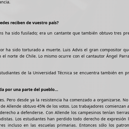
ancia.
stedes reciben de vuestro país?
s ha sido fusilado; era un cantante que también obtuvo tres pr
or ha sido torturado a muerte. Luis Advis el gran compositor qu
 el norte de Chile. Lo mismo ocurre con el cantautor Ángel Parr
studiantes de la Universidad Técnica se encuentra también en pr
yada por una parte del pueblo…
res. Pero desde ya la resistencia ha comenzado a organizarse. N
o de Allende obtuvo 45% de los votos. Los trabajadores comienzan 
el derecho a defenderse. Con Allende los campesinos tenían tierra
undistas. Los estudiantes han perdido todo derecho de expresión l
es incluso en las escuelas primarias. Entonces sólo los patron