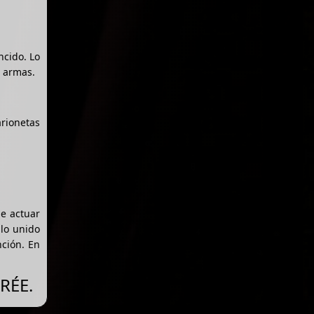
ncido. Lo
s armas.
arionetas
e actuar
blo unido
nción. En
GRÉE.