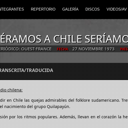
NTEGRANTES
REPERTORIO
GALERÍA
DISCOS
VIDEOS/AV
IÉRAMOS A CHILE SERÍAM
ERIÓDICO: OUEST-FRANCE
27 NOVIEMBRE 1973
FECHA
PAÍS
TRANSCRITA/TRADUCIDA
dio chilena:
dir en Chile las quejas admirables del folklore sudamericano. Tr
 el nacimiento del grupo Quilapayún.
ión por los ritmos populares. Además, llevan en el corazón la h