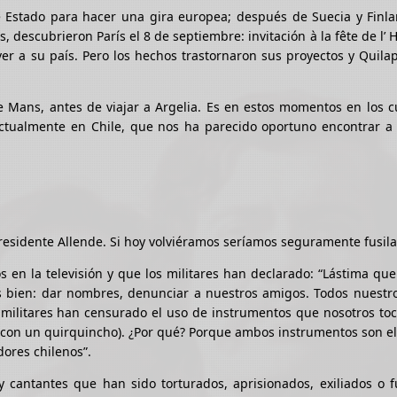
 Estado para hacer una gira europea; después de Suecia y Finlan
s, descubrieron París el 8 de septiembre: invitación à la fête de l’
ver a su país. Pero los hechos trastornaron sus proyectos y Quil
 Mans, antes de viajar a Argelia. Es en estos momentos en los c
ctualmente en Chile, que nos ha parecido oportuno encontrar a l
presidente Allende. Si hoy volviéramos seríamos seguramente fusil
n la televisión y que los militares han declarado: “Lástima que
 bien: dar nombres, denunciar a nuestros amigos. Todos nuestro
 militares han censurado el uso de instrumentos que nosotros to
 con un quirquincho). ¿Por qué? Porque ambos instrumentos son e
ores chilenos”.
 cantantes que han sido torturados, aprisionados, exiliados o f