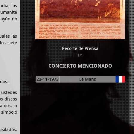
dia, los
 Humanité
apayún no
uales las
os siete
Recorte de Prensa
1/1
CONCIERTO MENCIONADO
23-11-1973
Le Mans
ados.
 ustedes
s discos
camos: la
l símbolo
usilados.