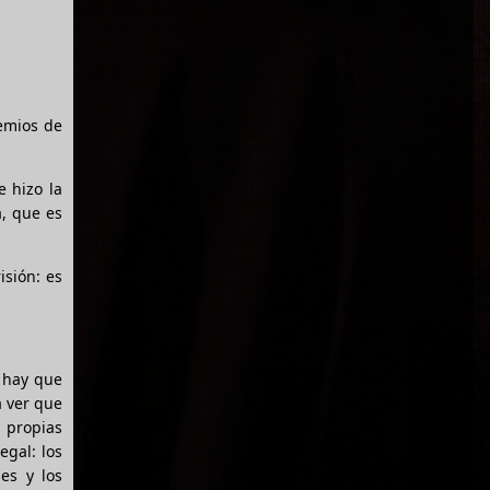
emios de
e hizo la
a, que es
isión: es
o hay que
a ver que
s propias
egal: los
es y los