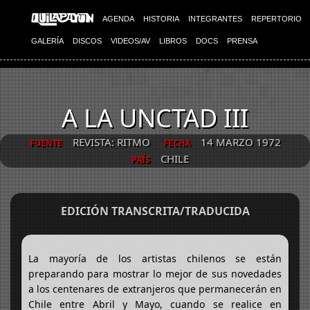
AGENDA
HISTORIA
INTEGRANTES
REPERTORIO
GALERÍA
DISCOS
VIDEOS/AV
LIBROS
DOCS
PRENSA
A LA UNCTAD III
REVISTA: RITMO
14 MARZO 1972
FUENTE
FECHA
CHILE
PAÍS
EDICIÓN TRANSCRITA/TRADUCIDA
La mayoría de los artistas chilenos se están
preparando para mostrar lo mejor de sus novedades
a los centenares de extranjeros que permanecerán en
Chile entre Abril y Mayo, cuando se realice en