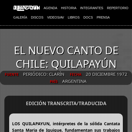
AGENDA
HISTORIA
INTEGRANTES
REPERTORIO
GALERÍA
DISCOS
VIDEOS/AV
LIBROS
DOCS
PRENSA
EL NUEVO CANTO DE
CHILE: QUILAPAYÚN
PERIÓDICO: CLARÍN
20 DICIEMBRE 1972
FUENTE
FECHA
ARGENTINA
PAÍS
EDICIÓN TRANSCRITA/TRADUCIDA
LOS QUILAPAYUN, intérpretes de la sólida Cantata
Santa Maria de Iquique, fundamentan sus trabajos