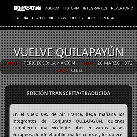
AGENDA
HISTORIA
INTEGRANTES
REPERTORIO
GALERÍA
DISCOS
VIDEOS/AV
LIBROS
DOCS
PRENSA
VUELVE QUILAPAYÚN
PERIÓDICO: LA NACIÓN
28 MARZO 1972
FUENTE
FECHA
CHILE
PAÍS
EDICIÓN TRANSCRITA/TRADUCIDA
En el vuelo 095 de Air France, llega mañana los
integrantes del Conjunto QUILAPAYÚN. quienes
cumplieron una excelente labor en varios países
europeos, donde el público ya los conoce y los quiere.