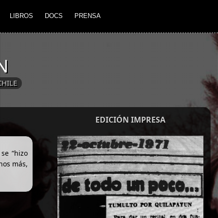
LIBROS
DOCS
PRENSA
N
CHILE
EDICIÓN IMPRESA
 se “hizo
chos más,