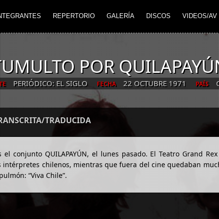
NTEGRANTES
REPERTORIO
GALERÍA
DISCOS
VIDEOS/AV
TUMULTO POR QUILAPAYÚ
PERIÓDICO: EL SIGLO
22 OCTUBRE 1971
TE
FECHA
PAÍS
TRANSCRITA/TRADUCIDA
es el conjunto QUILAPAYÚN, el lunes pasado. El Teatro Grand Rex
 los intérpretes chilenos, mientras que fuera del cine quedaban mu
pulmón: “Viva Chile”.