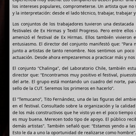
los intereses populares, comprometerse. Un artista que no 
y la interpretación: desde el lado técnico, trabajar, trabajar y
Los conjuntos de los trabajadores tuvieron una destacada p
festivales de Ex Hirmas y Textil Progreso. Pero entre ell
amenizó el festival de Ex Hirmas. Ellos también vivieron
entusiasmo. El director del conjunto manifestó que: “Para
junto a artistas de tanto renombre. Nos sentimos un poco 
actuación. Desde ahora empezaremos a practicar más y nos 
El conjunto “Chalinga”, del Laboratorio Chile, también est
director que: “Encontramos muy positivo el festival, piuess
del arte. El grupo está montando un cuadro del norte, pa
sello de la CUT. Seremos los primeros en hacerlo”.
El “Temucano”, Tito Fernández, una de las figuras del ambie
en el festival. Consultado sobre la organización y la calidad
de los más constructivos que he visto yo en el poco tiempo 
es muy buena. Merecen todo tipo de apoyo. El público recib
demás artistas”. También señaló que: “Estamos yendo a las 
Esto le da a uno la oportunidad de realizarse como hombre”