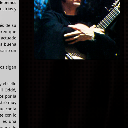
 debemos
ustrias y
ués de su
 creo que
n actuado
una buena
sario un
ros sigan
 el sello
li Oddó,
os por la
ostró muy
ue canta
te con lo
s es una
nunca de