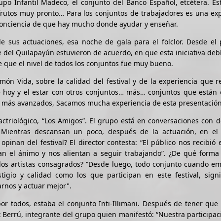
po Infantil Madeco, el conjunto del Banco Español, etcétera. Es
frutos muy pronto… Para los conjuntos de trabajadores es una ex
 conciencia de que hay mucho donde ayudar y enseñar.
de sus actuaciones, esa noche de gala para el folclor. Desde el
e del Quilapayún estuvieron de acuerdo, en que esta iniciativa deb
 que el nivel de todos los conjuntos fue muy bueno.
món Vida, sobre la calidad del festival y de la experiencia que r
e hoy y el estar con otros conjuntos… más… conjuntos que están 
s más avanzados, Sacamos mucha experiencia de esta presentación
Bactriológico, “Los Amigos”. El grupo está en conversaciones con d
 Mientras descansan un poco, después de la actuación, en el
opinan del festival? El director contesta: “El público nos recibió
n el ánimo y nos alientan a seguir trabajando”. ¿De qué forma c
 los artistas consagrados? “Desde luego, todo conjunto cuando e
tigio y calidad como los que participan en este festival, signi
arnos y actuar mejor".
por todos, estaba el conjunto Inti-Illimani. Después de tener que 
x Berrú, integrante del grupo quien manifestó: “Nuestra participac