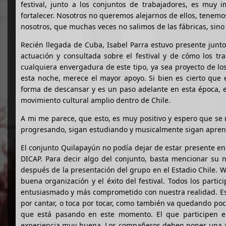
festival, junto a los conjuntos de trabajadores, es muy
fortalecer. Nosotros no queremos alejarnos de ellos, tenemos
nosotros, que muchas veces no salimos de las fábricas, sino 
Recién llegada de Cuba, Isabel Parra estuvo presente junto 
actuación y consultada sobre el festival y de cómo los tra
cualquiera envergadura de este tipo, ya sea proyecto de lo
esta noche, merece el mayor apoyo. Si bien es cierto que e
forma de descansar y es un paso adelante en esta época, 
movimiento cultural amplio dentro de Chile.
A mi me parece, que esto, es muy positivo y espero que se 
progresando, sigan estudiando y musicalmente sigan apren
El conjunto Quilapayún no podía dejar de estar presente en e
DICAP. Para decir algo del conjunto, basta mencionar su 
después de la presentación del grupo en el Estadio Chile. W
buena organización y el éxito del festival. Todos los part
entusiasmado y más comprometido con nuestra realidad. E
por cantar, o toca por tocar, como también va quedando poco
que está pasando en este momento. El que participen en 
experiencia muy buena. Los compañeros deben poner una ate