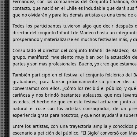
Fernández, con los compañeros del Conjunto Chalinga, Gru
contacto, que nació en el Chile es indudable que dará sus 
que no olvidarán y para los demás artistas es una toma de
Todos los participantes tuvieron algo que decir después 
director del conjunto Infantil de Madeco hasta un integrant
prosperando y materializarse en muchos festivales más, y de
Consultado el director del conjunto Infantil de Madeco, Ra
grupo, manifestó: “Me siento muy bien por la actuación d
partes y son más profesionales. Bueno, yo creo que estamo
También participó en el festival el conjunto folclórico del 
grabadores, para lanzar próximamente su primer disco.
conversamos con ellos. ¿Cómo los recibió el público, y qué 
cariñosa y nos brindó bastantes aplausos, que nos levanta
ustedes, el hecho de que en este festival actuaron junto a
natural el roce con los artistas consagrados, de un pres
experiencia grata para nosotros, y que nos ayudará a super
Entre los artistas, con una trayectoria amplia y conocidos 
escenario a petición del público. “El Siglo” conversó con Ma