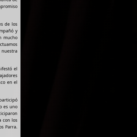
ompromiso
es de los
compañó y
on mucho
 actuamos
n nuestra
ifestó el
bajadores
co en el
participó
vo es uno
ticiparon
a con los
os Parra.