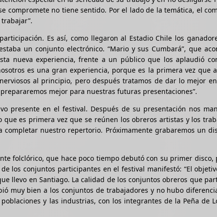
se compromete no tiene sentido. Por el lado de la temática, el c
 trabajar”.
articipación. Es así, como llegaron al Estadio Chile los ganador
os estaba un conjunto electrónico. “Mario y sus Cumbará”, que a
 esta nueva experiencia, frente a un público que los aplaudió c
 nosotros es una gran experiencia, porque es la primera vez que
nerviosos al principio, pero después tratamos de dar lo mejor e
prepararemos mejor para nuestras futuras presentaciones”.
uvo presente en el festival. Después de su presentación nos man
to que es primera vez que se reúnen los obreros artistas y los tra
ra completar nuestro repertorio. Próximamente grabaremos un dis
nte folclórico, que hace poco tiempo debutó con su primer disco, 
 de los conjuntos participantes en el festival manifestó: “El objeti
que llevo en Santiago. La calidad de los conjuntos obreros que par
ió muy bien a los conjuntos de trabajadores y no hubo diferenci
poblaciones y las industrias, con los integrantes de la Peña de L
.