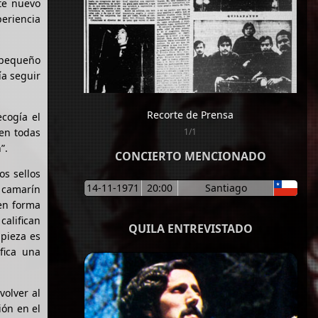
te nuevo
periencia
 pequeño
ía seguir
Recorte de Prensa
ecogía el
en todas
1/1
”.
CONCIERTO MENCIONADO
os sellos
14-11-1971
20:00
Santiago
 camarín
 en forma
alifican
QUILA ENTREVISTADO
mpieza es
fica una
volver al
ión en el