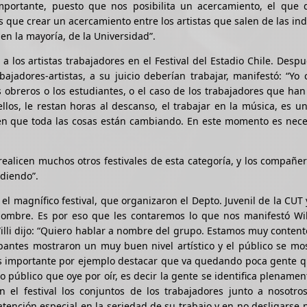
 importante, puesto que nos posibilita un acercamiento, el que
 que crear un acercamiento entre los artistas que salen de las ind
en la mayoría, de la Universidad”.
a los artistas trabajadores en el Festival del Estadio Chile. Desp
bajadores-artistas, a su juicio deberían trabajar, manifestó: “Yo
s obreros o los estudiantes, o el caso de los trabajadores que ha
llos, le restan horas al descanso, el trabajar en la música, es 
en que toda las cosas están cambiando. En este momento es nece
realicen muchos otros festivales de esta categoría, y los compañe
diendo”.
l magnífico festival, que organizaron el Depto. Juvenil de la CUT y
nombre. Es por eso que les contaremos lo que nos manifestó Wil
illi dijo: “Quiero hablar a nombre del grupo. Estamos muy content
icipantes mostraron un muy buen nivel artístico y el público se m
s importante por ejemplo destacar que va quedando poca gente q
 público que oye por oír, es decir la gente se identifica plenamen
el festival los conjuntos de los trabajadores junto a nosotro
nción especial en la seriedad de su trabajo y en no desligarse 