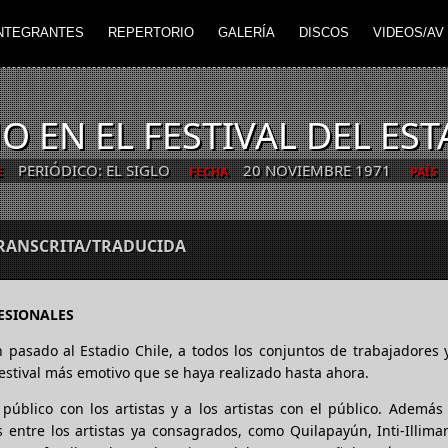
NTEGRANTES
REPERTORIO
GALERÍA
DISCOS
VIDEOS/AV
O EN EL FESTIVAL DEL EST
PERIÓDICO: EL SIGLO
20 NOVIEMBRE 1971
E
FECHA
PAÍS
TRANSCRITA/TRADUCIDA
ESIONALES
 pasado al Estadio Chile, a todos los conjuntos de trabajadores y
festival más emotivo que se haya realizado hasta ahora.
l público con los artistas y a los artistas con el público. Ademá
 entre los artistas ya consagrados, como Quilapayún, Inti-Illiman