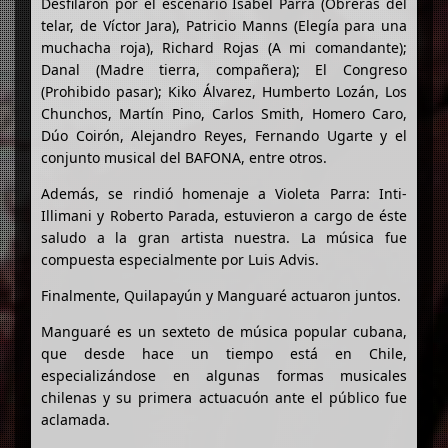
Desfilaron por el escenario Isabel Parra (Obreras del
telar, de Víctor Jara), Patricio Manns (Elegía para una
muchacha roja), Richard Rojas (A mi comandante);
Danal (Madre tierra, compañera); El Congreso
(Prohibido pasar); Kiko Álvarez, Humberto Lozán, Los
Chunchos, Martín Pino, Carlos Smith, Homero Caro,
Dúo Coirón, Alejandro Reyes, Fernando Ugarte y el
conjunto musical del BAFONA, entre otros.
Además, se rindió homenaje a Violeta Parra: Inti-
Illimani y Roberto Parada, estuvieron a cargo de éste
saludo a la gran artista nuestra. La música fue
compuesta especialmente por Luis Advis.
Finalmente, Quilapayún y Manguaré actuaron juntos.
Manguaré es un sexteto de música popular cubana,
que desde hace un tiempo está en Chile,
especializándose en algunas formas musicales
chilenas y su primera actuacuón ante el público fue
aclamada.