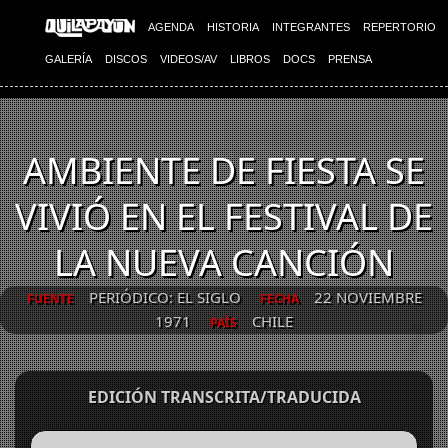
AGENDA
HISTORIA
INTEGRANTES
REPERTORIO
GALERÍA
DISCOS
VIDEOS/AV
LIBROS
DOCS
PRENSA
AMBIENTE DE FIESTA SE
VIVIÓ EN EL FESTIVAL DE
LA NUEVA CANCIÓN
PERIÓDICO: EL SIGLO
22 NOVIEMBRE
FUENTE
FECHA
1971
CHILE
PAÍS
EDICIÓN TRANSCRITA/TRADUCIDA