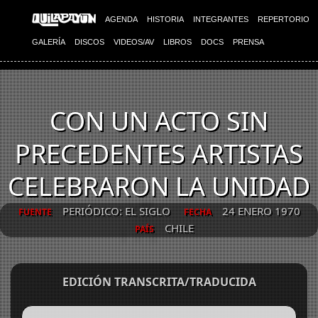
AGENDA
HISTORIA
INTEGRANTES
REPERTORIO
GALERÍA
DISCOS
VIDEOS/AV
LIBROS
DOCS
PRENSA
CON UN ACTO SIN
PRECEDENTES ARTISTAS
CELEBRARON LA UNIDAD
PERIÓDICO: EL SIGLO
24 ENERO 1970
FUENTE
FECHA
CHILE
PAÍS
EDICIÓN TRANSCRITA/TRADUCIDA