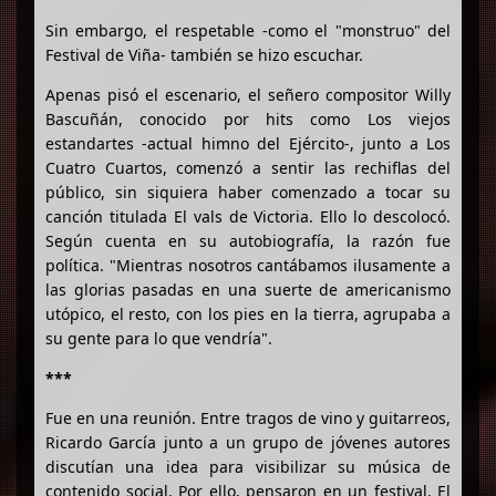
Sin embargo, el respetable -como el "monstruo" del
Festival de Viña- también se hizo escuchar.
Apenas pisó el escenario, el señero compositor Willy
Bascuñán, conocido por hits como Los viejos
estandartes -actual himno del Ejército-, junto a Los
Cuatro Cuartos, comenzó a sentir las rechiflas del
público, sin siquiera haber comenzado a tocar su
canción titulada El vals de Victoria. Ello lo descolocó.
Según cuenta en su autobiografía, la razón fue
política. "Mientras nosotros cantábamos ilusamente a
las glorias pasadas en una suerte de americanismo
utópico, el resto, con los pies en la tierra, agrupaba a
su gente para lo que vendría".
***
Fue en una reunión. Entre tragos de vino y guitarreos,
Ricardo García junto a un grupo de jóvenes autores
discutían una idea para visibilizar su música de
contenido social. Por ello, pensaron en un festival. El