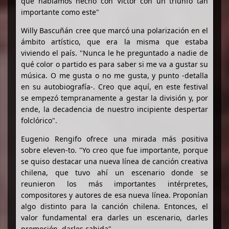
que habíamos hecho con Víctor con un triunfo tan
importante como este"
Willy Bascuñán cree que marcó una polarización en el
ámbito artístico, que era la misma que estaba
viviendo el país. "Nunca le he preguntado a nadie de
qué color o partido es para saber si me va a gustar su
música. O me gusta o no me gusta, y punto -detalla
en su autobiografía-. Creo que aquí, en este festival
se empezó tempranamente a gestar la división y, por
ende, la decadencia de nuestro incipiente despertar
folclórico".
Eugenio Rengifo ofrece una mirada más positiva
sobre eleven-to. "Yo creo que fue importante, porque
se quiso destacar una nueva línea de canción creativa
chilena, que tuvo ahí un escenario donde se
reunieron los más importantes intérpretes,
compositores y autores de esa nueva línea. Proponían
algo distinto para la canción chilena. Entonces, el
valor fundamental era darles un escenario, darles
promoción, darles cabida".