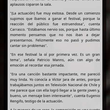
aplausos coparon la sala.
"(La actuación) fue muy exitosa. Desde un comienzo
supimos que íbamos a ganar el festival, porque la
reacción del público fue estruendosa", cuenta
Carrasco. "Estábamos nervio sos, porque hasta último
momento pensamos que no nos iban a dejar
presentarnos. Felizmente eso no pasó y pudimos
cantar sin problemas".
"En ese festival la oí por primera vez. Es un gran
tema", señala Patricio Manns, aún con algo de
emoción al recordar esa jornada.
"Era una canción bastante impactante, me pareció
muy linda. Yo conocía a Víctor Jara de antes, porque
trabajábamos juntos en Televisión Nacional de Chile y
me parece que con ella logró llegar a la gente joven y,
bueno, un mensaje bien interesante", cuenta Eugenio
Rengifo, testigo de la actuación.
A la manera de un rezo, la composición es una suerte