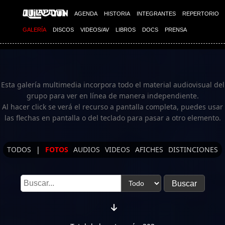
Imagen 03
AGENDA
HISTORIA
INTEGRANTES
REPERTORIO
GALERÍA
DISCOS
VIDEOS/AV
LIBROS
DOCS
PRENSA
Esta galería multimedia incorpora todo el material audiovisual del
grupo para ver en línea de manera independiente.
Al hacer click se verá el recurso a pantalla completa, puedes usar
las flechas en pantalla o del teclado para pasar a otro elemento.
TODOS
|
FOTOS
AUDIOS
VIDEOS
AFICHES
DISTINCIONES