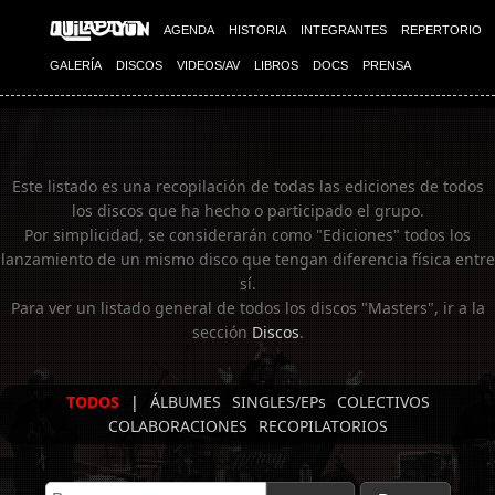
Imagen 01
AGENDA
HISTORIA
INTEGRANTES
REPERTORIO
GALERÍA
DISCOS
VIDEOS/AV
LIBROS
DOCS
PRENSA
Este listado es una recopilación de todas las ediciones de todos
los discos que ha hecho o participado el grupo.
Por simplicidad, se considerarán como "Ediciones" todos los
lanzamiento de un mismo disco que tengan diferencia física entre
sí.
Para ver un listado general de todos los discos "Masters", ir a la
sección
Discos
.
TODOS
|
ÁLBUMES
SINGLES/EPs
COLECTIVOS
COLABORACIONES
RECOPILATORIOS