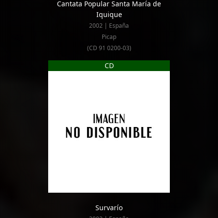
Cantata Popular Santa María de
Iquique
2002 | España
Picap
(CD 91 0200-03)
CD
Survarío