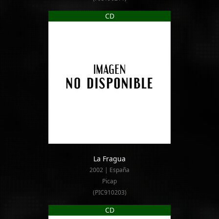
CD
La Fragua
2002 | España
Picap
(PIC910203)
CD