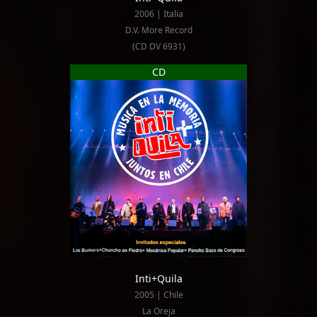
2006 | Italia
D.V. More Record
(CD DV 6931)
CD
Inti+Quila
2005 | Chile
La Oreja