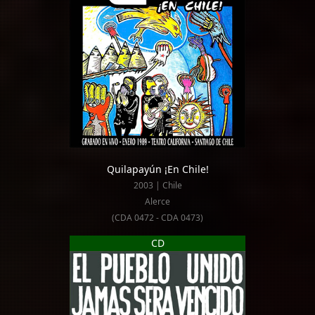
Quilapayún ¡En Chile!
2003 | Chile
Alerce
(CDA 0472 - CDA 0473)
CD