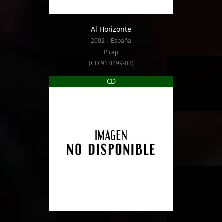
Al Horizonte
2002 | España
Picap
(CD 91 0199-03)
CD