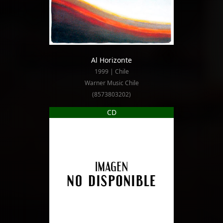
Al Horizonte
1999 | Chile
Warner Music Chile
(8573803202)
CD