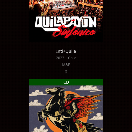
Inti+Quila
2023 | Chile
M&E
()
CD