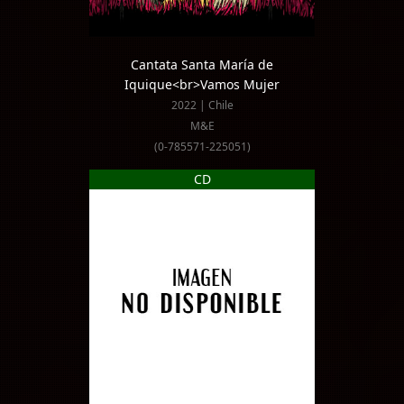
Cantata Santa María de
Iquique<br>Vamos Mujer
2022 | Chile
M&E
(0-785571-225051)
CD