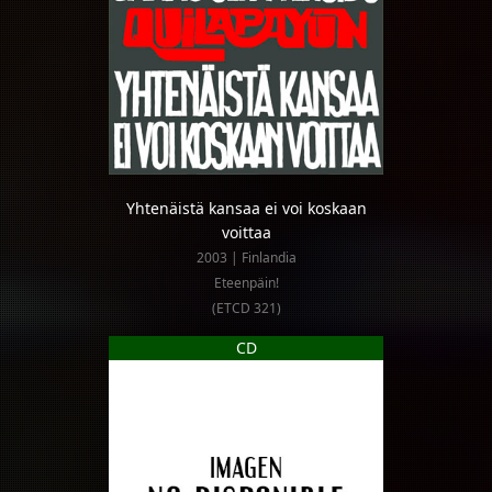
Yhtenäistä kansaa ei voi koskaan
voittaa
2003 | Finlandia
Eteenpäin!
(ETCD 321)
CD