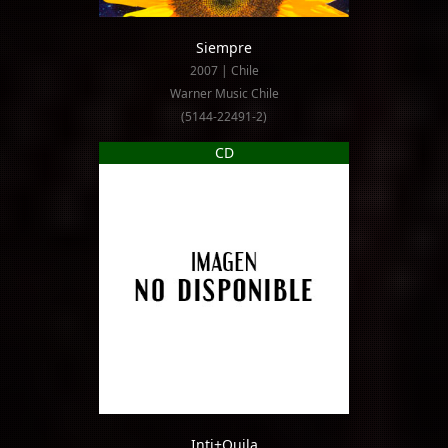
Siempre
2007 | Chile
Warner Music Chile
(5144-22491-2)
CD
Inti+Quila