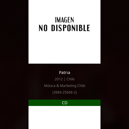
Patria
2012 | Chile
Música & Marketing Chile
(3984 25668-2)
CD