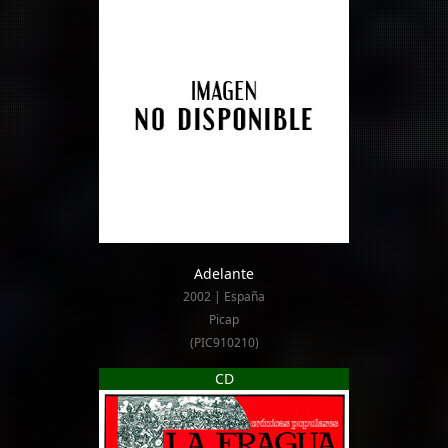
Adelante
2002 | España
Picap
(PIC910210)
CD