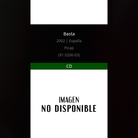
Basta
2002 | España
Picap
(91 0206-03)
CD