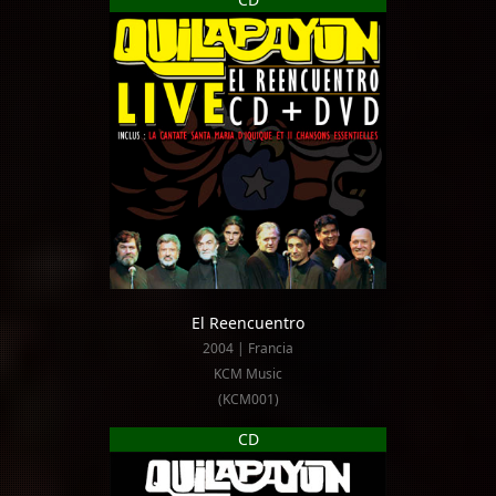
El Reencuentro
2004 | Francia
KCM Music
(KCM001)
CD