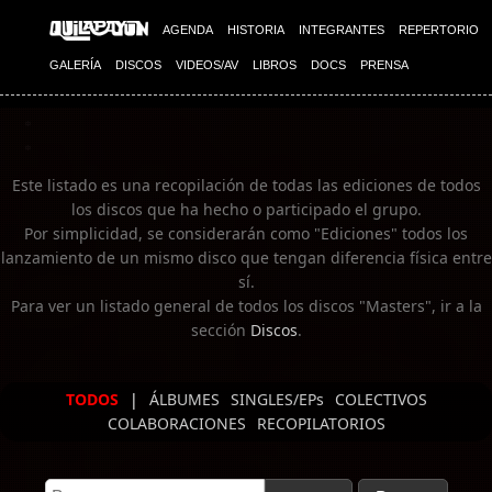
Imagen 02
AGENDA
HISTORIA
INTEGRANTES
REPERTORIO
GALERÍA
DISCOS
VIDEOS/AV
LIBROS
DOCS
PRENSA
Este listado es una recopilación de todas las ediciones de todos
los discos que ha hecho o participado el grupo.
Por simplicidad, se considerarán como "Ediciones" todos los
lanzamiento de un mismo disco que tengan diferencia física entre
sí.
Para ver un listado general de todos los discos "Masters", ir a la
sección
Discos
.
TODOS
|
ÁLBUMES
SINGLES/EPs
COLECTIVOS
COLABORACIONES
RECOPILATORIOS