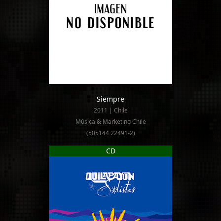
Siempre
2011 | Chile
Música & Marketing Chile
(505144 22491-2)
CD