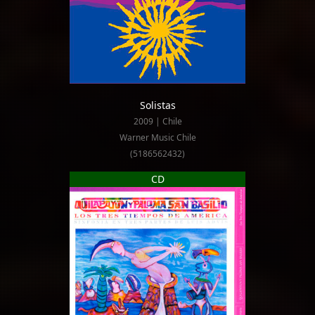
Solistas
2009 | Chile
Warner Music Chile
(5186562432)
CD