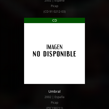
2002 | España
Picap
(CD 91 0212-03)
CD
Umbral
2002 | España
Picap
(PIC190211)