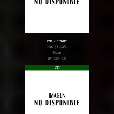
Por Vietnam
2002 | España
Picap
(91 0204-03)
CD