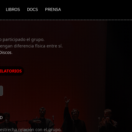
LIBROS
DOCS
PRENSA
o participado el grupo.
ngan diferencia física entre sí.
Discos
.
ILATORIOS
D
estrecha relación con el grupo.