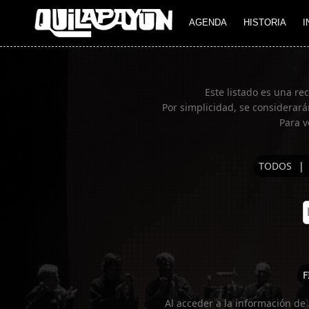
Imagen 01
AGENDA
HISTORIA
I
Este listado es una re
Por simplicidad, se considerará
Para v
TODOS
|
F
Al acceder a la información de