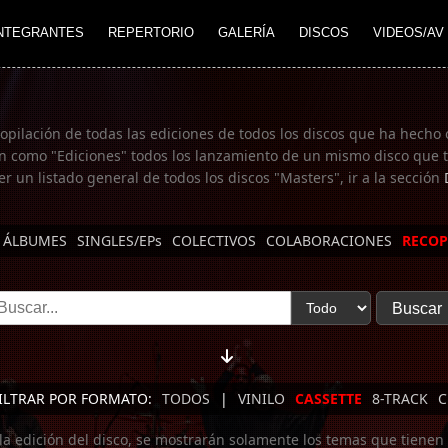
NTEGRANTES
REPERTORIO
GALERÍA
DISCOS
VIDEOS/AV
copilación de todas las ediciones de todos los discos que ha hecho 
n como "Ediciones" todos los lanzamiento de un mismo disco que te
er un listado general de todos los discos "Masters", ir a la sección
ÁLBUMES
SINGLES/EPs
COLECTIVOS
COLABORACIONES
RECOP
ILTRAR POR FORMATO:
TODOS
|
VINILO
CASSETTE
8-TRACK
C
 la edición del disco, se mostrarán solamente los temas que tienen 