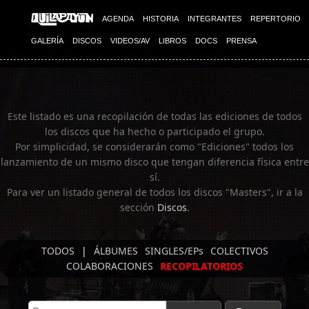
Imagen 01
AGENDA
HISTORIA
INTEGRANTES
REPERTORIO
GALERÍA
DISCOS
VIDEOS/AV
LIBROS
DOCS
PRENSA
Este listado es una recopilación de todas las ediciones de todos
los discos que ha hecho o participado el grupo.
Por simplicidad, se considerarán como "Ediciones" todos los
lanzamiento de un mismo disco que tengan diferencia física entre
sí.
Para ver un listado general de todos los discos "Masters", ir a la
sección
Discos
.
TODOS
|
ÁLBUMES
SINGLES/EPs
COLECTIVOS
COLABORACIONES
RECOPILATORIOS