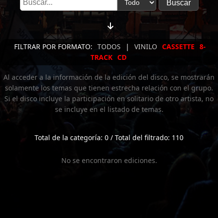
FILTRAR POR FORMATO:
TODOS
|
VINILO
CASSETTE
8-
TRACK
CD
Al acceder a la información de la edición del disco, se mostrarán
solamente los temas que tienen estrecha relación con el grupo.
Si el disco incluye la participación en solitario de otro artista, no
se incluye en el listado de temas.
Total de la categoría: 0 / Total del filtrado: 110
No se encontraron ediciones.