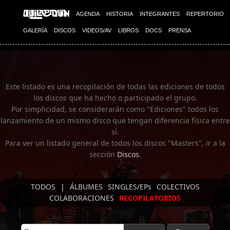
Imagen 01
AGENDA
HISTORIA
INTEGRANTES
REPERTORIO
GALERÍA
DISCOS
VIDEOS/AV
LIBROS
DOCS
PRENSA
Este listado es una recopilación de todas las ediciones de todos
los discos que ha hecho o participado el grupo.
Por simplicidad, se considerarán como "Ediciones" todos los
lanzamiento de un mismo disco que tengan diferencia física entre
sí.
Para ver un listado general de todos los discos "Masters", ir a la
sección
Discos
.
TODOS
|
ÁLBUMES
SINGLES/EPs
COLECTIVOS
COLABORACIONES
RECOPILATORIOS