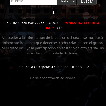
FILTRAR POR FORMATO:
TODOS
|
VINILO
CASSETTE
8-
TRACK
CD
Al acceder a la información de la edición del disco, se mostrarán
solamente los temas que tienen estrecha relación con el grupo.
Si el disco incluye la participación en solitario de otro artista, no
se incluye en el listado de temas.
Total de la categoría: 0 / Total del filtrado: 228
No se encontraron ediciones.