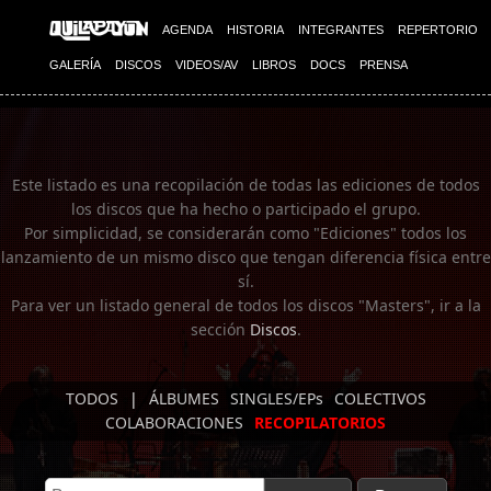
Imagen 01
Imagen 02
AGENDA
HISTORIA
INTEGRANTES
REPERTORIO
GALERÍA
DISCOS
VIDEOS/AV
LIBROS
DOCS
PRENSA
Este listado es una recopilación de todas las ediciones de todos
los discos que ha hecho o participado el grupo.
Por simplicidad, se considerarán como "Ediciones" todos los
lanzamiento de un mismo disco que tengan diferencia física entre
sí.
Para ver un listado general de todos los discos "Masters", ir a la
sección
Discos
.
TODOS
|
ÁLBUMES
SINGLES/EPs
COLECTIVOS
COLABORACIONES
RECOPILATORIOS