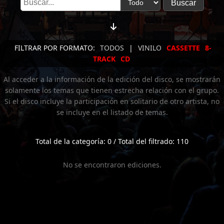
FILTRAR POR FORMATO:
TODOS
|
VINILO
CASSETTE
8-
TRACK
CD
Al acceder a la información de la edición del disco, se mostrarán
solamente los temas que tienen estrecha relación con el grupo.
Si el disco incluye la participación en solitario de otro artista, no
se incluye en el listado de temas.
Total de la categoría: 0 / Total del filtrado: 110
No se encontraron ediciones.