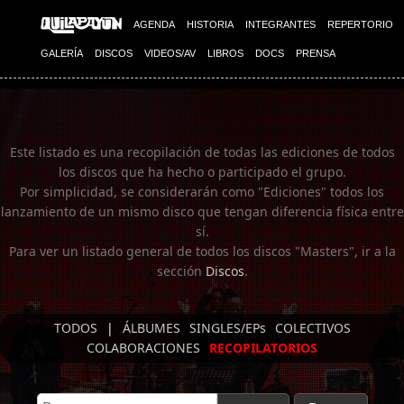
Imagen 01
AGENDA
HISTORIA
INTEGRANTES
REPERTORIO
GALERÍA
DISCOS
VIDEOS/AV
LIBROS
DOCS
PRENSA
Este listado es una recopilación de todas las ediciones de todos
los discos que ha hecho o participado el grupo.
Por simplicidad, se considerarán como "Ediciones" todos los
lanzamiento de un mismo disco que tengan diferencia física entre
sí.
Para ver un listado general de todos los discos "Masters", ir a la
sección
Discos
.
TODOS
|
ÁLBUMES
SINGLES/EPs
COLECTIVOS
COLABORACIONES
RECOPILATORIOS