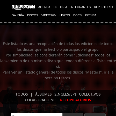
Imagen 01
AGENDA
HISTORIA
INTEGRANTES
REPERTORIO
GALERÍA
DISCOS
VIDEOS/AV
LIBROS
DOCS
PRENSA
Este listado es una recopilación de todas las ediciones de todos
los discos que ha hecho o participado el grupo.
Por simplicidad, se considerarán como "Ediciones" todos los
lanzamiento de un mismo disco que tengan diferencia física entre
sí.
Para ver un listado general de todos los discos "Masters", ir a la
sección
Discos
.
TODOS
|
ÁLBUMES
SINGLES/EPs
COLECTIVOS
COLABORACIONES
RECOPILATORIOS