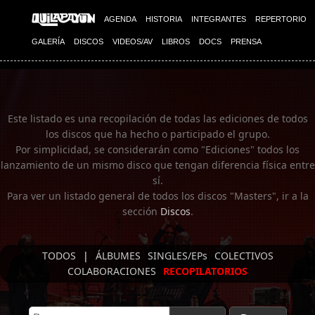
Imagen 01
AGENDA
HISTORIA
INTEGRANTES
REPERTORIO
GALERÍA
DISCOS
VIDEOS/AV
LIBROS
DOCS
PRENSA
Este listado es una recopilación de todas las ediciones de todos
los discos que ha hecho o participado el grupo.
Por simplicidad, se considerarán como "Ediciones" todos los
lanzamiento de un mismo disco que tengan diferencia física entre
sí.
Para ver un listado general de todos los discos "Masters", ir a la
sección
Discos
.
TODOS
|
ÁLBUMES
SINGLES/EPs
COLECTIVOS
COLABORACIONES
RECOPILATORIOS