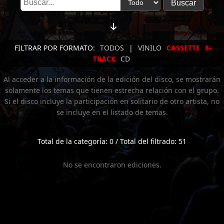
FILTRAR POR FORMATO:
TODOS
|
VINILO
CASSETTE
8-
TRACK
CD
Al acceder a la información de la edición del disco, se mostrarán
solamente los temas que tienen estrecha relación con el grupo.
Si el disco incluye la participación en solitario de otro artista, no
se incluye en el listado de temas.
Total de la categoría: 0 / Total del filtrado: 51
No se encontraron ediciones.