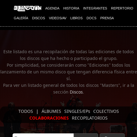
Imagen 01
AGENDA
HISTORIA
INTEGRANTES
REPERTORIO
GALERÍA
DISCOS
VIDEOS/AV
LIBROS
DOCS
PRENSA
Este listado es una recopilación de todas las ediciones de todos
los discos que ha hecho o participado el grupo.
Por simplicidad, se considerarán como "Ediciones" todos los
lanzamiento de un mismo disco que tengan diferencia física entre
sí.
Para ver un listado general de todos los discos "Masters", ir a la
sección
Discos
.
TODOS
|
ÁLBUMES
SINGLES/EPs
COLECTIVOS
COLABORACIONES
RECOPILATORIOS