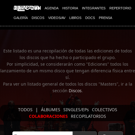
Imagen 01
AGENDA
HISTORIA
INTEGRANTES
REPERTORIO
GALERÍA
DISCOS
VIDEOS/AV
LIBROS
DOCS
PRENSA
Este listado es una recopilación de todas las ediciones de todos
los discos que ha hecho o participado el grupo.
Por simplicidad, se considerarán como "Ediciones" todos los
lanzamiento de un mismo disco que tengan diferencia física entre
sí.
Para ver un listado general de todos los discos "Masters", ir a la
sección
Discos
.
TODOS
|
ÁLBUMES
SINGLES/EPs
COLECTIVOS
COLABORACIONES
RECOPILATORIOS