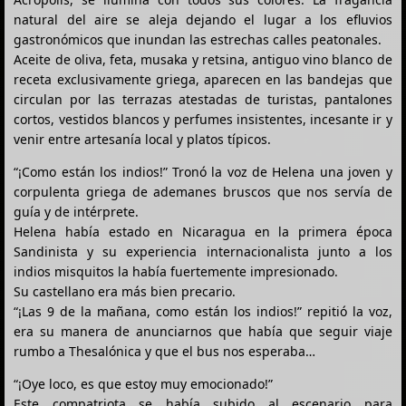
natural del aire se aleja dejando el lugar a los efluvios
gastronómicos que inundan las estrechas calles peatonales.
Aceite de oliva, feta, musaka y retsina, antiguo vino blanco de
receta exclusivamente griega, aparecen en las bandejas que
circulan por las terrazas atestadas de turistas, pantalones
cortos, vestidos blancos y perfumes insistentes, incesante ir y
venir entre artesanía local y platos típicos.
“¡Como están los indios!” Tronó la voz de Helena una joven y
corpulenta griega de ademanes bruscos que nos servía de
guía y de intérprete.
Helena había estado en Nicaragua en la primera época
Sandinista y su experiencia internacionalista junto a los
indios misquitos la había fuertemente impresionado.
Su castellano era más bien precario.
“¡Las 9 de la mañana, como están los indios!” repitió la voz,
era su manera de anunciarnos que había que seguir viaje
rumbo a Thesalónica y que el bus nos esperaba…
“¡Oye loco, es que estoy muy emocionado!”
Este compatriota se había subido al escenario para