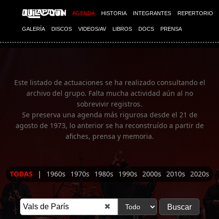
Imagen 01
AGENDA
HISTORIA
INTEGRANTES
REPERTORIO
GALERÍA
DISCOS
VIDEOS/AV
LIBROS
DOCS
PRENSA
Este listado de actuaciones se ha realizado consultando el
archivo del grupo. Falta mucha actividad aún al no
sobrevivir registros.
Se preserva una agenda más rigurosa desde el 21 de
agosto de 1973, lo anterior se ha reconstruído a partir de
afiches, prensa y memoria.
TODAS
|
1960s
1970s
1980s
1990s
2000s
2010s
2020s
✖