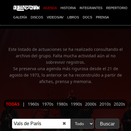
Imagen 01
AGENDA
HISTORIA
INTEGRANTES
REPERTORIO
GALERÍA
DISCOS
VIDEOS/AV
LIBROS
DOCS
PRENSA
Este listado de actuaciones se ha realizado consultando el
archivo del grupo. Falta mucha actividad aún al no
sobrevivir registros.
Se preserva una agenda más rigurosa desde el 21 de
agosto de 1973, lo anterior se ha reconstruído a partir de
afiches, prensa y memoria.
TODAS
|
1960s
1970s
1980s
1990s
2000s
2010s
2020s
✖