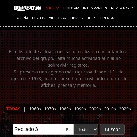
Imagen 01
AGENDA
HISTORIA
INTEGRANTES
REPERTORIO
GALERÍA
DISCOS
VIDEOS/AV
LIBROS
DOCS
PRENSA
Este listado de actuaciones se ha realizado consultando el
archivo del grupo. Falta mucha actividad aún al no
sobrevivir registros.
Se preserva una agenda más rigurosa desde el 21 de
agosto de 1973, lo anterior se ha reconstruído a partir de
afiches, prensa y memoria.
TODAS
|
1960s
1970s
1980s
1990s
2000s
2010s
2020s
✖