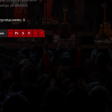
ueñas se omiten)
erpretaciones: 0
aís
Af
Pr
A
F
V
P