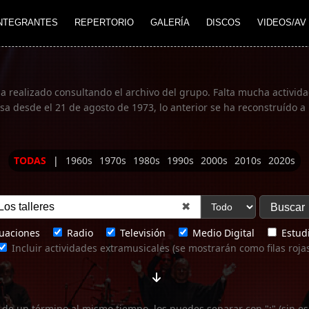
NTEGRANTES
REPERTORIO
GALERÍA
DISCOS
VIDEOS/AV
ha realizado consultando el archivo del grupo. Falta mucha actividad
 desde el 21 de agosto de 1973, lo anterior se ha reconstruído a 
TODAS
|
1960s
1970s
1980s
1990s
2000s
2010s
2020s
✖
uaciones
Radio
Televisión
Medio Digital
Estudi
Incluir actividades extramusicales (se mostrarán como filas roja
 de un término al mismo tiempo, los puedes separar con ";" (sin es