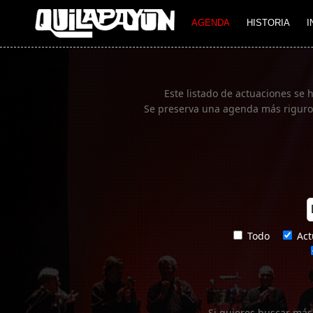
Imagen 01
AGENDA
HISTORIA
I
Este listado de actuaciones se 
Se preserva una agenda más rigurosa
Todo
Act
Si quieres buscar más