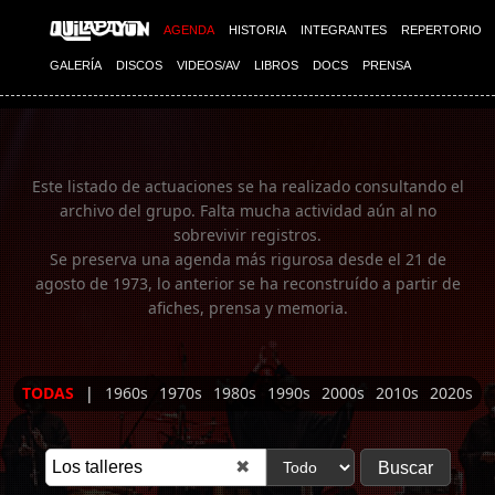
Imagen 01
AGENDA
HISTORIA
INTEGRANTES
REPERTORIO
GALERÍA
DISCOS
VIDEOS/AV
LIBROS
DOCS
PRENSA
Este listado de actuaciones se ha realizado consultando el
archivo del grupo. Falta mucha actividad aún al no
sobrevivir registros.
Se preserva una agenda más rigurosa desde el 21 de
agosto de 1973, lo anterior se ha reconstruído a partir de
afiches, prensa y memoria.
TODAS
|
1960s
1970s
1980s
1990s
2000s
2010s
2020s
✖