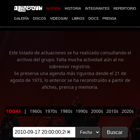
Imagen 01
AGENDA
HISTORIA
INTEGRANTES
REPERTORIO
GALERÍA
DISCOS
VIDEOS/AV
LIBROS
DOCS
PRENSA
Este listado de actuaciones se ha realizado consultando el
archivo del grupo. Falta mucha actividad aún al no
sobrevivir registros.
Se preserva una agenda más rigurosa desde el 21 de
agosto de 1973, lo anterior se ha reconstruído a partir de
afiches, prensa y memoria.
TODAS
|
1960s
1970s
1980s
1990s
2000s
2010s
2020s
✖