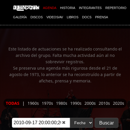
Imagen 01
AGENDA
HISTORIA
INTEGRANTES
REPERTORIO
GALERÍA
DISCOS
VIDEOS/AV
LIBROS
DOCS
PRENSA
Este listado de actuaciones se ha realizado consultando el
archivo del grupo. Falta mucha actividad aún al no
sobrevivir registros.
Se preserva una agenda más rigurosa desde el 21 de
agosto de 1973, lo anterior se ha reconstruído a partir de
afiches, prensa y memoria.
TODAS
|
1960s
1970s
1980s
1990s
2000s
2010s
2020s
✖