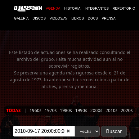
Imagen 01
AGENDA
HISTORIA
INTEGRANTES
REPERTORIO
GALERÍA
DISCOS
VIDEOS/AV
LIBROS
DOCS
PRENSA
Este listado de actuaciones se ha realizado consultando el
archivo del grupo. Falta mucha actividad aún al no
sobrevivir registros.
Se preserva una agenda más rigurosa desde el 21 de
agosto de 1973, lo anterior se ha reconstruído a partir de
afiches, prensa y memoria.
TODAS
|
1960s
1970s
1980s
1990s
2000s
2010s
2020s
✖