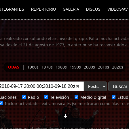
NTEGRANTES
REPERTORIO
GALERÍA
DISCOS
VIDEOS/AV
ha realizado consultando el archivo del grupo. Falta mucha actividad
 desde el 21 de agosto de 1973, lo anterior se ha reconstruído a 
TODAS
|
1960s
1970s
1980s
1990s
2000s
2010s
2020s
✖
uaciones
Radio
Televisión
Medio Digital
Estudi
Incluir actividades extramusicales (se mostrarán como filas roja
 de un término al mismo tiempo, los puedes separar con ";" (sin es