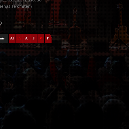
ueñas se omiten)
0
aís
Af
Pr
A
F
V
P