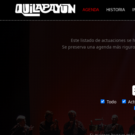
Imagen 01
AGENDA
HISTORIA
I
Este listado de actuaciones se 
Se preserva una agenda más rigurosa
Todo
Act
Si quieres buscar más