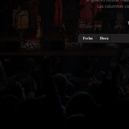
Las columnas co
Fecha
Hora