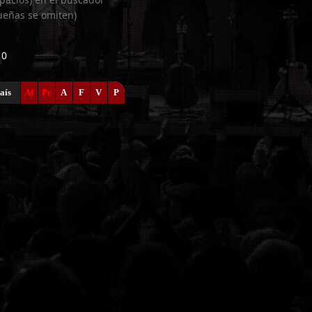
ueñas se omiten)
 0
aís
Af
Pr
A
F
V
P