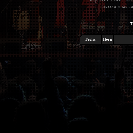
Las columnas co
T
Fecha
Hora