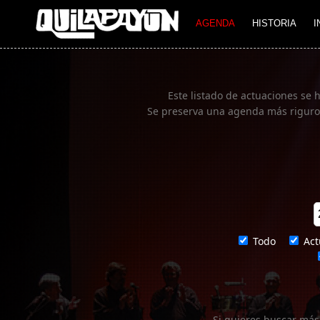
Imagen 01
AGENDA
HISTORIA
I
Este listado de actuaciones se 
Se preserva una agenda más rigurosa
Todo
Act
Si quieres buscar más