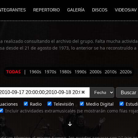
NTEGRANTES
REPERTORIO
GALERÍA
DISCOS
VIDEOS/AV
ha realizado consultando el archivo del grupo. Falta mucha actividad
 desde el 21 de agosto de 1973, lo anterior se ha reconstruído a 
TODAS
|
1960s
1970s
1980s
1990s
2000s
2010s
2020s
✖
uaciones
Radio
Televisión
Medio Digital
Estudi
Incluir actividades extramusicales (se mostrarán como filas roja
 de un término al mismo tiempo, los puedes separar con ";" (sin es