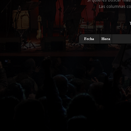
Las columnas co
Fecha
Hora