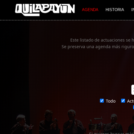
Imagen 01
AGENDA
HISTORIA
I
Este listado de actuaciones se 
Se preserva una agenda más rigurosa
Todo
Act
Si quieres buscar más