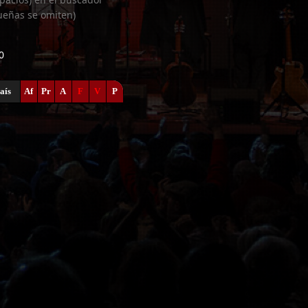
ueñas se omiten)
0
aís
Af
Pr
A
F
V
P