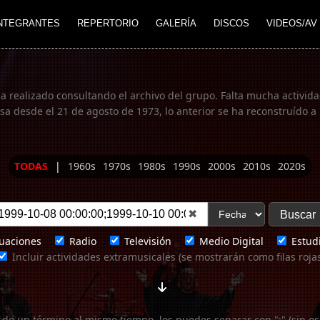
NTEGRANTES
REPERTORIO
GALERÍA
DISCOS
VIDEOS/AV
ha realizado consultando el archivo del grupo. Falta mucha actividad
 desde el 21 de agosto de 1973, lo anterior se ha reconstruído a 
TODAS
|
1960s
1970s
1980s
1990s
2000s
2010s
2020s
✖
uaciones
Radio
Televisión
Medio Digital
Estudi
Incluir actividades extramusicales (se mostrarán como filas roja
 de un término al mismo tiempo, los puedes separar con ";" (sin es