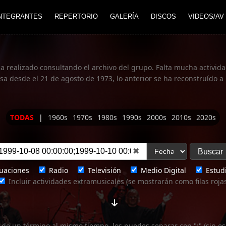
NTEGRANTES
REPERTORIO
GALERÍA
DISCOS
VIDEOS/AV
ha realizado consultando el archivo del grupo. Falta mucha actividad
 desde el 21 de agosto de 1973, lo anterior se ha reconstruído a 
TODAS
|
1960s
1970s
1980s
1990s
2000s
2010s
2020s
✖
uaciones
Radio
Televisión
Medio Digital
Estudi
Incluir actividades extramusicales (se mostrarán como filas roja
 de un término al mismo tiempo, los puedes separar con ";" (sin es