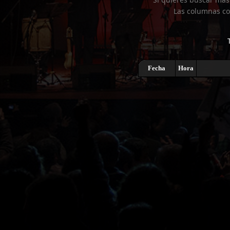
Las columnas co
Fecha
Hora