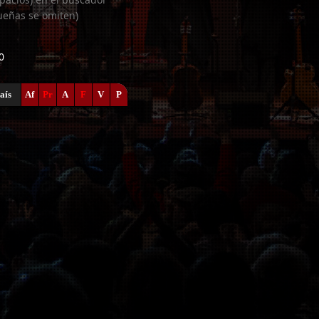
ueñas se omiten)
0
aís
Af
Pr
A
F
V
P