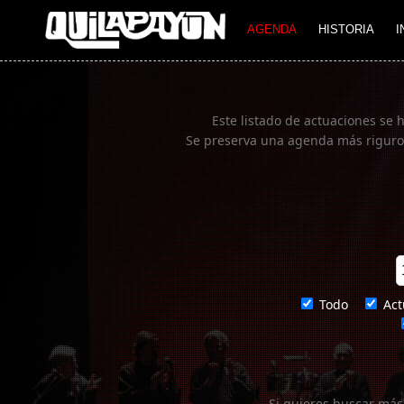
Imagen 01
AGENDA
HISTORIA
I
Este listado de actuaciones se 
Se preserva una agenda más rigurosa
Todo
Act
Si quieres buscar más