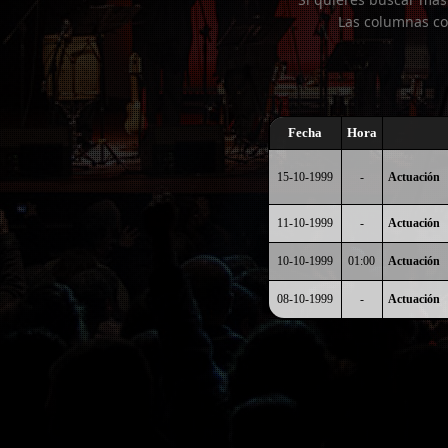
Las columnas co
Fecha
Hora
15-10-1999
-
Actuación
11-10-1999
-
Actuación
10-10-1999
01:00
Actuación
08-10-1999
-
Actuación