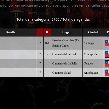
n fondo rojo indican info o recursos disponibles (en pantallas peq
Total de la categoría: 2700 / Total de agenda: 4
Detalle
I
R
Lugar
Ciudad
P
Estadio Víctor Jara (Ex
7
16+
Santiago
Estadio Chile)
7
-
Gimnasio Municipal
Concepción
7
-
Gimnasio de La Salle
Temuco
7
-
Gimnasio Sokol
Antofagasta