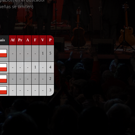
ueñas se omiten)
aís
Af
Pr
A
F
V
P
-
-
-
-
1
5
-
-
-
1
-
4
-
-
-
-
-
2
-
-
-
-
-
3