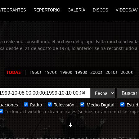
NTEGRANTES
REPERTORIO
GALERÍA
DISCOS
VIDEOS/AV
ha realizado consultando el archivo del grupo. Falta mucha actividad
 desde el 21 de agosto de 1973, lo anterior se ha reconstruído a 
TODAS
|
1960s
1970s
1980s
1990s
2000s
2010s
2020s
✖
uaciones
Radio
Televisión
Medio Digital
Estudi
Incluir actividades extramusicales (se mostrarán como filas roja
 de un término al mismo tiempo, los puedes separar con ";" (sin es