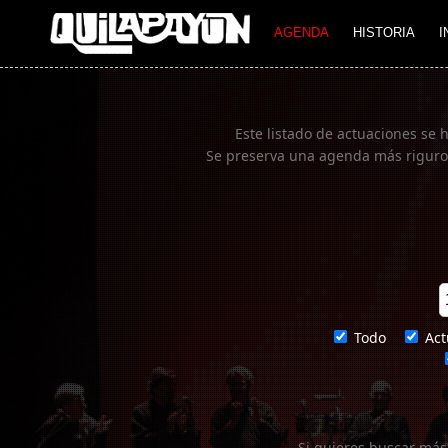
Imagen 01
AGENDA
HISTORIA
I
Este listado de actuaciones se 
Se preserva una agenda más rigurosa
Todo
Act
Si quieres buscar más