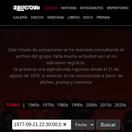
Imagen 01
AGENDA
HISTORIA
INTEGRANTES
REPERTORIO
GALERÍA
DISCOS
VIDEOS/AV
LIBROS
DOCS
PRENSA
Este listado de actuaciones se ha realizado consultando el
archivo del grupo. Falta mucha actividad aún al no
sobrevivir registros.
Se preserva una agenda más rigurosa desde el 21 de
agosto de 1973, lo anterior se ha reconstruído a partir de
afiches, prensa y memoria.
TODAS
|
1960s
1970s
1980s
1990s
2000s
2010s
2020s
✖