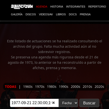
Imagen 01
AGENDA
HISTORIA
INTEGRANTES
REPERTORIO
GALERÍA
DISCOS
VIDEOS/AV
LIBROS
DOCS
PRENSA
Este listado de actuaciones se ha realizado consultando el
archivo del grupo. Falta mucha actividad aún al no
sobrevivir registros.
Se preserva una agenda más rigurosa desde el 21 de
agosto de 1973, lo anterior se ha reconstruído a partir de
afiches, prensa y memoria.
TODAS
|
1960s
1970s
1980s
1990s
2000s
2010s
2020s
✖