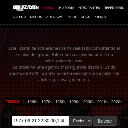
Imagen 01
AGENDA
HISTORIA
INTEGRANTES
REPERTORIO
GALERÍA
DISCOS
VIDEOS/AV
LIBROS
DOCS
PRENSA
Este listado de actuaciones se ha realizado consultando el
archivo del grupo. Falta mucha actividad aún al no
sobrevivir registros.
Se preserva una agenda más rigurosa desde el 21 de
agosto de 1973, lo anterior se ha reconstruído a partir de
afiches, prensa y memoria.
TODAS
|
1960s
1970s
1980s
1990s
2000s
2010s
2020s
✖