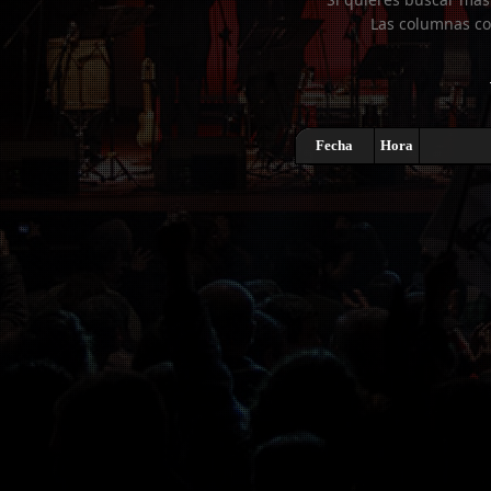
Las columnas co
Fecha
Hora