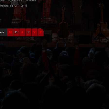
ueñas se omiten)
0
aís
Af
Pr
A
F
V
P