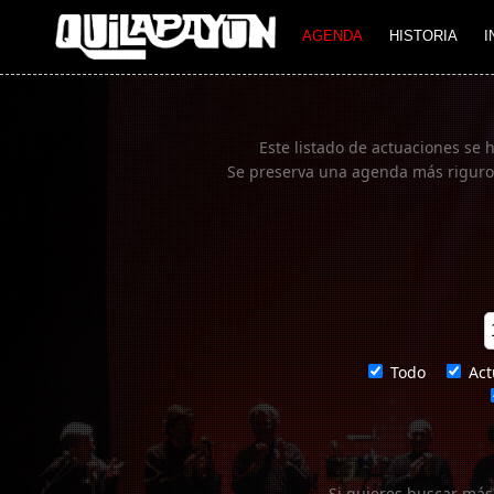
Imagen 01
AGENDA
HISTORIA
I
Este listado de actuaciones se 
Se preserva una agenda más rigurosa
Todo
Act
Si quieres buscar más