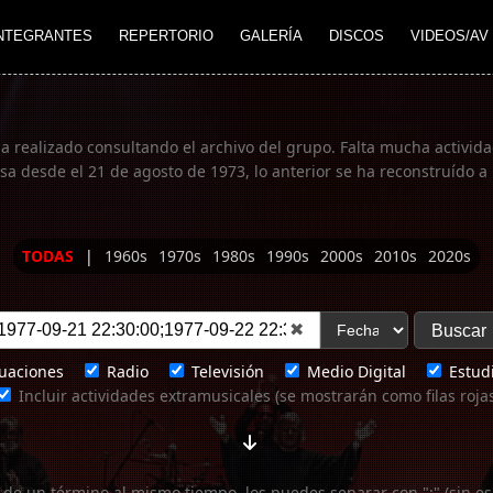
NTEGRANTES
REPERTORIO
GALERÍA
DISCOS
VIDEOS/AV
ha realizado consultando el archivo del grupo. Falta mucha actividad
 desde el 21 de agosto de 1973, lo anterior se ha reconstruído a 
TODAS
|
1960s
1970s
1980s
1990s
2000s
2010s
2020s
✖
uaciones
Radio
Televisión
Medio Digital
Estudi
Incluir actividades extramusicales (se mostrarán como filas roja
 de un término al mismo tiempo, los puedes separar con ";" (sin es