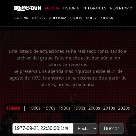
Imagen 01
AGENDA
HISTORIA
INTEGRANTES
REPERTORIO
GALERÍA
DISCOS
VIDEOS/AV
LIBROS
DOCS
PRENSA
Este listado de actuaciones se ha realizado consultando el
archivo del grupo. Falta mucha actividad aún al no
sobrevivir registros.
Se preserva una agenda más rigurosa desde el 21 de
agosto de 1973, lo anterior se ha reconstruído a partir de
afiches, prensa y memoria.
TODAS
|
1960s
1970s
1980s
1990s
2000s
2010s
2020s
✖